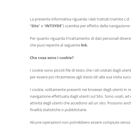
La presente informativa riguarda i dati trattati tramite c.d
“
Sito
” e “
INTSYDE
”) scambia per effetto della navigazione 
Per quanto riguarda il trattamento di dati personali divers
che puoi reperire al seguente
link
.
Che cosa sono i cookie?
I cookie sono piccoli file di testo che i siti visitati dagli
per essere poi ritrasmesse agli stessi siti alla sua visita succ
I cookie, solitamente presenti nei browser degli utenti in
navigazione effettuata dagli utenti sul Sito. Sono usati, a
attività degli utenti che accedono ad un sito. Possono anch
finalità statistiche o pubblicitarie.
Alcune operazioni non potrebbero essere compiute senza l’u