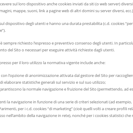
cevere sul loro dispositivo anche cookies inviati da siti (o web server) divers
magini, mappe, suoni, link a pagine web di altri domini su server diversi, ecc.)
dispositivo degli utenti e hanno una durata prestabilita (c.d. cookies “pe
e”).
n è sempre richiesto l’espresso e preventivo consenso degli utenti. In particol
to del Sito o necessari per eseguire attività richieste dagli utenti.
esso per il loro utilizzo la normativa vigente include anche:
zzati con l’opzione di anonimizzazione attivata dal gestore del Sito per raccogl
di elaborare statistiche generali sul servizio e sul suo utilizzo;
i garantiscono la normale navigazione e fruizione del Sito (permettendo, ad es
ti la navigazione in funzione di una serie di criteri selezionati (ad esempio, la l
rimenti, per i c.d. cookies “di marketing” (cioè quelli volti a creare profili rela
esso nell’ambito della navigazione in rete), nonché per i cookies statistici ch