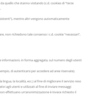
i da quello che stanno visitando (c.d. cookies di “terze
.
rsistenti”), mentre altri vengono automaticamente
are, non richiedono tale consenso i c.d. cookie “necessari”,
iere informazioni, in forma aggregata, sul numero degli utenti
empio, di autenticarsi per accedere ad aree riservate).
ingua, la località, ecc.) al fine di migliorare il servizio reso
tivi agli utenti e utilizzati al fine di inviare messaggi
e non effettuano un’anonimizzazione è invece richiesto il