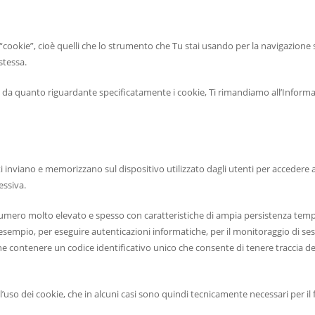
. “cookie”, cioè quelli che lo strumento che Tu stai usando per la navigazione 
stessa.
i da quanto riguardante specificatamente i cookie, Ti rimandiamo all’Informat
 utenti inviano e memorizzano sul dispositivo utilizzato dagli utenti per acceder
essiva.
 numero molto elevato e spesso con caratteristiche di ampia persistenza temp
d esempio, per eseguire autenticazioni informatiche, per il monitoraggio di se
e contenere un codice identificativo unico che consente di tenere traccia dell
so dei cookie, che in alcuni casi sono quindi tecnicamente necessari per il