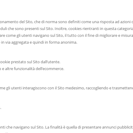
ionamento del Sito, che di norma sono definiti come una risposta ad azioni di r
duli che sono presenti sul Sito. Inoltre, cookies rientranti in questa categori
tare come gli utenti navigano sul Sito, il tutto con il fine di migliorare e misu
te in via aggregata e quindi in forma anonima.
ookie prestato sul Sito dall’utente.
lo e altre funzionalità dell’ecommerce.
re come gli utenti interagiscono con il Sito medesimo, raccogliendo e trasmet
.
enti che navigano sul Sito. La finalità è quella di presentare annunci pubblicita