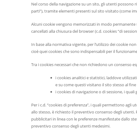
Nel corso della navigazione su un sito, gli utenti possono ri
parti”), tramite elementi presenti sul sito visitato (come im
Alcuni cookie vengono memorizzati in modo permanente sul 
cancellati alla chiusura del browser (c.d. cookies “di session
In base alla normativa vigente, per l’utilizzo dei cookie no
cioè quei cookies che sono indispensabili per il funzionamen
Tra i cookies necessari che non richiedono un consenso espr
i cookies analitici e statistici, laddove utili
e su come questi visitano il sito stesso al fine 
i cookies di navigazione o di sessione, i qual
Per i c.d. “cookies di preferenza”, i quali permettono agli uten
allo stesso, è richiesto il preventivo consenso degli utenti. Pa
pubblicitari in linea con le preferenze manifestate dallo st
preventivo consenso degli utenti medesimi.